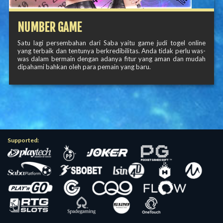
NUMBER GAME
Satu lagi persembahan dari Saba yaitu game judi togel online
yang terbaik dan tentunya berkredibilitas. Anda tidak perlu was-
was dalam bermain dengan adanya fitur yang aman dan mudah
dipahami bahkan oleh para pemain yang baru.
Supported: