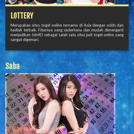
LOTTERY
Merupakan situs togel online ternama di Asia dengan odds dan
hadiah terbaik. Fiturnya yang sederhana dan mudah dimengerti
menjadikan Isin4D sebagai salah satu situs judi togel online yang
sangat digemari.
Saba